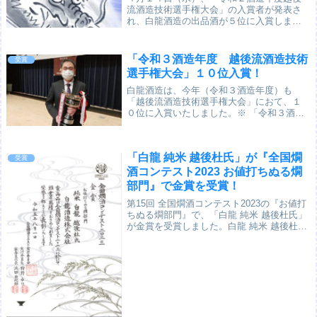
流酒造技術選手権大会」の入賞者が発表さ
れ、白龍酒造の出品酒が５位に入賞しまし
た！越後流の酒造りをしている蔵として、
大変嬉しいです。ありがとうございます。
これからも、酒造りに精進してまいりま
「令和３酒造年度 越後流酒造技術
受賞
す。上位１０位...
選手権大会」１０位入賞！
白龍酒造は、今年（令和３酒造年度）も
「越後流酒造技術選手権大会」におて、１
０位に入賞いたしました。※ 「令和３酒造
年度」は、2021年7月から2022年6月までに
造られた酒のこと。今年は、新潟県内外の
酒蔵 61場から119点が出品されました...
「白龍 純米 越後杜氏」が『全国燗
受賞
酒コンテスト2023 お値打ちぬる燗
部門』で金賞を受賞！
第15回 全国燗酒コンテスト2023の『お値打
ちぬる燗部門』で、「白龍 純米 越後杜氏」
が金賞を受賞しました。白龍 純米 越後杜氏
全国燗酒コンテストは、世界で唯一、温め
ておいしい日本酒を選ぶコンテストで、今
年で15回目になります。今年は、2...