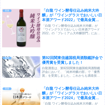
「白龍 ワイン酵母仕込み純米大吟
受賞
醸」が「ワイングラスでおいしい日
本酒アワード2022」で最高金賞を
受賞しました！
「白龍 ワイン酵母仕込み純米大吟醸」が
「ワイングラスでおいしい日本酒アワード
2022」の「プレミアム大吟醸部門」におい
て、「最高金賞」を受賞しました。「ワイ
ングラスでおいしい日本酒アワード」は、
「世代」「業態」「国」の境界を超えて日
本酒を広...
第92回関東信越国税局酒類鑑評会で
受賞
優秀賞を受賞しました！
白龍酒造は、第92回関東信越国税局酒類鑑
評会において、「純米吟醸の部」で「優秀
賞」を受賞しました。これからも酒造技術
のより一層の向上に努め、皆様に美味しい
酒を飲んでいただけるように、品質の高い
酒造りに邁進して参りますので、今後とも
「白龍 ワイン酵母仕込み純米大吟
受賞
どうぞよろ...
醸」が「ワイングラスでおいしい日
本酒アワード2024」で最高金賞を
受賞！
「白龍 ワイン酵母仕込み純米大吟醸」が