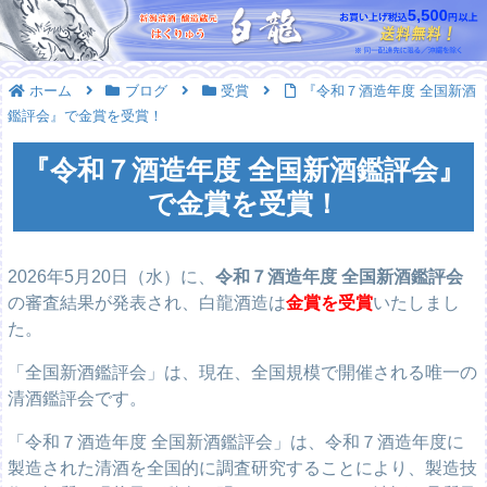
ホーム
ブログ
受賞
『令和７酒造年度 全国新酒
鑑評会』で金賞を受賞！
『令和７酒造年度 全国新酒鑑評会』
で金賞を受賞！
2026年5月20日（水）に、
令和７酒造年度 全国新酒鑑評会
の審査結果が発表され、白龍酒造は
金賞を受賞
いたしまし
た。
「全国新酒鑑評会」は、現在、全国規模で開催される唯一の
清酒鑑評会です。
「令和７酒造年度 全国新酒鑑評会」は、令和７酒造年度に
製造された清酒を全国的に調査研究することにより、製造技