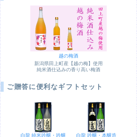
越の梅酒
新潟県田上町産【越の梅】使用
純米酒仕込みの香り高い梅酒
ご贈答に便利なギフトセット
白龍 純米吟醸・吟醸
白龍 吟醸・本醸造