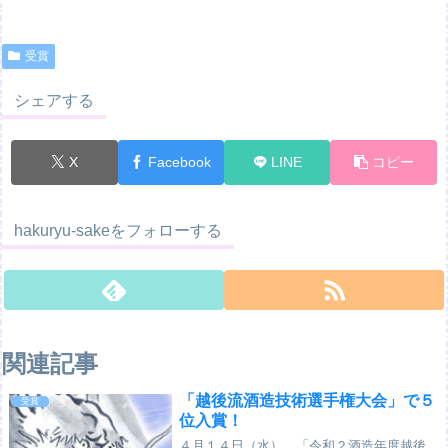
受賞
シェアする
X
Facebook
LINE
コピー
hakuryu-sakeをフォローする
関連記事
「越後流酒造技術選手権大会」で５
受賞
位入賞！
４月１４日（水）、「令和２酒造年度越後