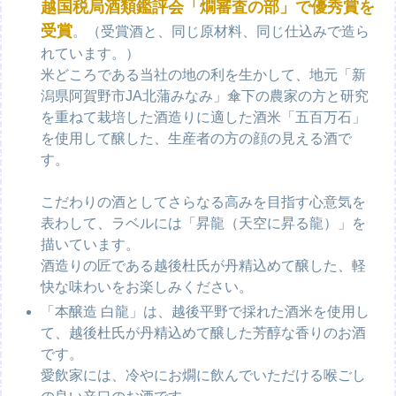
越国税局酒類鑑評会「燗審査の部」で優秀賞を
受賞
。（受賞酒と、同じ原材料、同じ仕込みで造ら
れています。）
米どころである当社の地の利を生かして、地元「新
潟県阿賀野市JA北蒲みなみ」傘下の農家の方と研究
を重ねて栽培した酒造りに適した酒米「五百万石」
を使用して醸した、生産者の方の顔の見える酒で
す。
こだわりの酒としてさらなる高みを目指す心意気を
表わして、ラベルには「昇龍（天空に昇る龍）」を
描いています。
酒造りの匠である越後杜氏が丹精込めて醸した、軽
快な味わいをお楽しみください。
「本醸造 白龍」は、越後平野で採れた酒米を使用し
て、越後杜氏が丹精込めて醸した芳醇な香りのお酒
です。
愛飲家には、冷やにお燗に飲んでいただける喉ごし