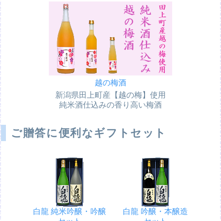
越の梅酒
新潟県田上町産【越の梅】使用
純米酒仕込みの香り高い梅酒
ご贈答に便利なギフトセット
白龍 純米吟醸・吟醸
白龍 吟醸・本醸造