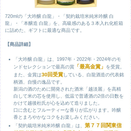
720mlの「大吟醸 白龍」・「契約栽培米純米吟醸 白
龍」・「本醸造 白龍」を、高級感のある３本入れ化粧箱
に詰めた、ギフトに最適な商品です。
【商品詳細】
「大吟醸 白龍」は、1997年・2022年・2024年のモ
「最高金賞」
ンドセレクションで最高の賞
を受賞。
30回受賞
また、金賞は
している、白龍酒造の代表銘
柄酒、自慢の逸品です。
新潟の酒のために開発された酒米「越淡麗」を高精
白して米の芯を使用し、低温で普通酒の2倍の日数を
かけて越後杜氏が心を込めて造りました。
口に含むとフルーティーな香りが広がります。吟醸
香とまろやかなコクをお楽しみください。
第７７回関東信
「契約栽培米純米吟醸 白龍」は、