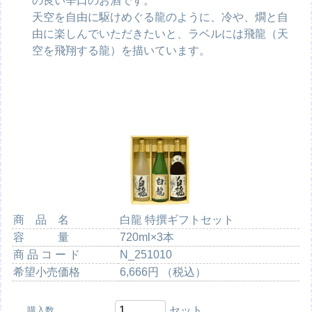
の良い辛口のお酒です。
天空を自由に駆けめぐる龍のように、冷や、燗と自
由に楽しんでいただきたいと、ラベルには飛龍（天
空を飛翔する龍）を描いています。
商 品 名
白龍 特撰ギフトセット
容 量
720ml×3本
商 品 コ ー ド
N_251010
希望小売価格
6,666円 （税込）
セット
購入数