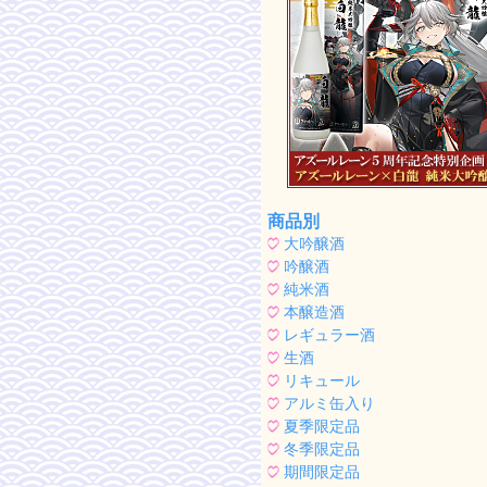
商品別
大吟醸酒
吟醸酒
純米酒
本醸造酒
レギュラー酒
生酒
リキュール
アルミ缶入り
夏季限定品
冬季限定品
期間限定品