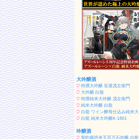
大吟醸酒
特撰大吟醸 笹屋茂左衛門
大吟醸 白龍
特撰純米大吟醸 茂左衛門
純米大吟醸 白龍
白龍 ワイン酵母仕込み純米
白龍 純米大吟醸K-1801
吟醸酒
契約栽培米五百万石吟醸 白龍