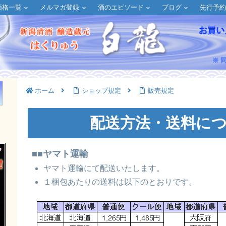
価格一覧
メルマガ登録
酒のエピソード
ブログ
先行予
ホーム
ショップ規定
販売規定
！
配送方法・送料に
■■ヤマト運輸
ヤマト運輸にて配送いたします。
１梱包あたりの送料は以下のとおりです。