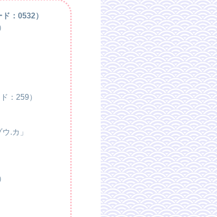
ド：0532）
）
ド：259）
ウ.カ」
。
）