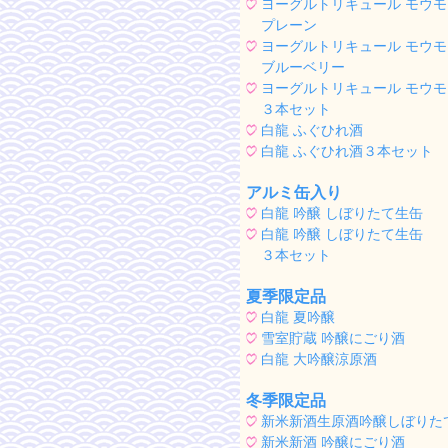
ヨーグルトリキュール モウモ
プレーン
ヨーグルトリキュール モウモ
ブルーベリー
ヨーグルトリキュール モウモ
３本セット
白龍 ふぐひれ酒
白龍 ふぐひれ酒３本セット
アルミ缶入り
白龍 吟醸 しぼりたて生缶
白龍 吟醸 しぼりたて生缶
３本セット
夏季限定品
白龍 夏吟醸
雪室貯蔵 吟醸にごり酒
白龍 大吟醸涼原酒
冬季限定品
新米新酒生原酒吟醸しぼりた
新米新酒 吟醸にごり酒