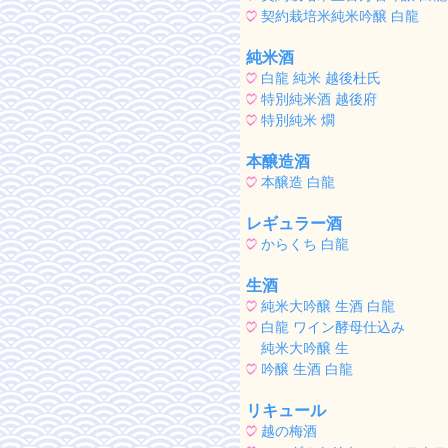
契約栽培米純米吟醸 白龍
純米酒
白龍 純米 越後杜氏
特別純米酒 越後府
特別純米 燗
本醸造酒
本醸造 白龍
レギュラー酒
からくち 白龍
生酒
純米大吟醸 生酒 白龍
白龍 ワイン酵母仕込み
純米大吟醸 生
吟醸 生酒 白龍
リキュール
越の梅酒