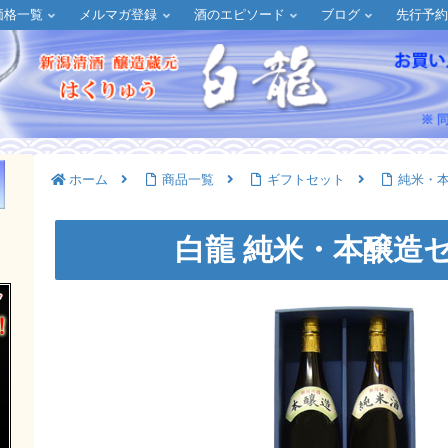
価格一覧
メルマガ登録
酒のエピソード
ブログ
先行予
ホーム
商品一覧
ギフトセット
純米・
！
白龍 純米・本醸造