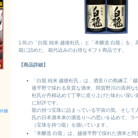
1.8Lの「白龍 純米 越後杜氏」と「本醸造 白龍」を
箱に詰めた、箱代込みのお得なギフト商品です。
【商品詳細】
「白龍 純米 越後杜氏」は、酒造りの熟練工「
後平野で採れる良質な酒米、阿賀野川の清冽な
杜氏が丹精込めて丁寧に造り上げた味わい深い
に好評です。
龍の持つ宝珠に詰まっている宇宙の気、そして
大吟醸
氏の日本酒本来の酒造りへの思いを込めて、ラ
（宝珠を持つ龍）を描いています。
「本醸造 白龍」は、越後平野で採れた酒米と阿