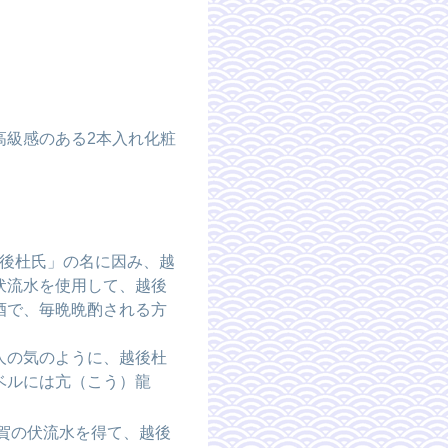
、高級感のある2本入れ化粧
越後杜氏」の名に因み、越
伏流水を使用して、越後
酒で、毎晩晩酌される方
人の気のように、越後杜
ベルには亢（こう）龍
賀の伏流水を得て、越後