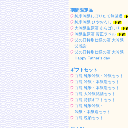
期間限定品
純米吟醸しぼりたて無濾過
純米吟醸 ひやおろし
大吟醸生原酒 あらばしり
吟醸生原酒 賀正ラベル
父の日特別仕様の酒 大吟醸
父感謝
父の日特別仕様の酒 大吟醸
Happy Father's day
ギフトセット
白龍 純米吟醸・吟醸セット
白龍 吟醸・本醸造セット
白龍 純米・本醸造セット
白龍 大吟醸銘酒セット
白龍 特撰ギフトセット
白龍 純米吟醸・
吟醸・本醸造セット
白龍 晩酌セット