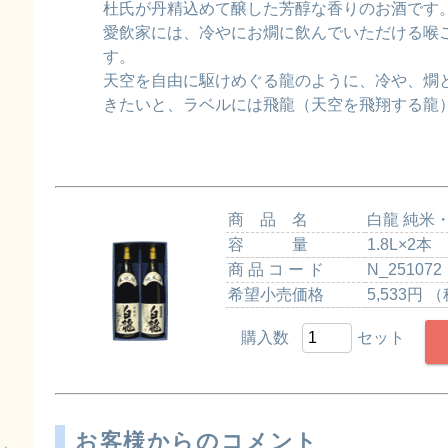
杜氏が丹精込めて醸した芳醇な香りのお酒です
愛飲家には、冷やにお燗に飲んでいただける喉
す。
天空を自由に駆けめぐる龍のように、冷や、燗
きたいと、ラベルには飛龍（天空を飛翔する龍
商 品 名
白龍 純米
容 量
1.8L×2本
商 品 コ ー ド
N_251072
希望小売価格
5,533円 
購入数
セット
お客様からのコメント