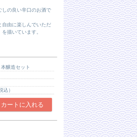
。
ごしの良い辛口のお酒で
と自由に楽しんでいただ
）を描いています。
・本醸造セット
（税込）