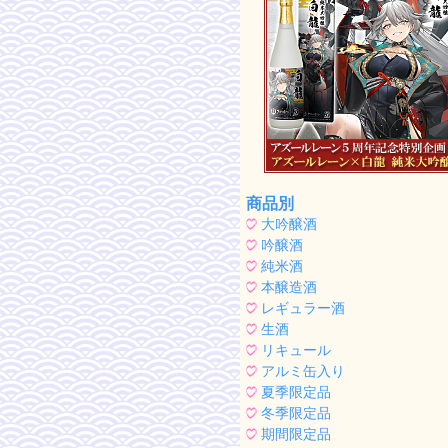
商品別
大吟醸酒
吟醸酒
純米酒
本醸造酒
レギュラー酒
生酒
リキュール
アルミ缶入り
夏季限定品
冬季限定品
期間限定品