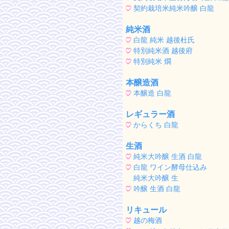
契約栽培米純米吟醸 白龍
純米酒
白龍 純米 越後杜氏
特別純米酒 越後府
特別純米 燗
本醸造酒
本醸造 白龍
レギュラー酒
からくち 白龍
生酒
純米大吟醸 生酒 白龍
白龍 ワイン酵母仕込み
純米大吟醸 生
吟醸 生酒 白龍
リキュール
越の梅酒