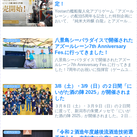
定！
Yostarの艦船擬人化アプリゲーム「アズール
レーン」の配信5周年を記念した特別企画に
おいて、『純米大吟醸 白龍』とアズールレ
ーンに登場する艦船「白龍」がコラボしま
した！同じ「白龍」の名前繋がりでお話を
いただき、実際に弊社の酒を色々と試飲し...
八景島シーパラダイスで開催された
イベント
アズールレーン7th Anniversary
Fes.に行ってきました！
八景島シーパラダイスで開催されたアズー
ルレーン7th Anniversary Fes.に行ってきま
した！7周年のお祝いに指揮官（ゲームユー
ザー）のみなさんも大盛り上がりな会場で
した。現地の様子と、白龍酒造とのコラボ
情報をお伝えします。シーパ...
3/8（土）・3/9（日）の２日間「に
イベント
いがた酒の陣 2025」が開催されま
した
３月８日（土）・３月９日（日）の２日間
に渡って、新潟市の朱鷺メッセで「にいが
た酒の陣 2025」が開催されました。２日間
ともお天気に恵まれましたが、２日目のほ
うが晴れて気温も高かったです。開場前か
ら建物の外まで長蛇の列ができていました
「令和２酒造年度越後流酒造技術選
イベント
ので、...