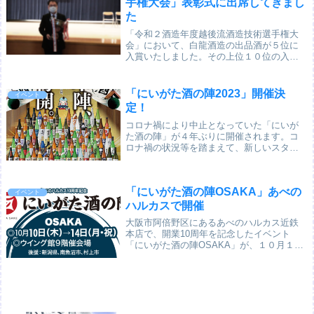
手権大会」表彰式に出席してきまし
た
「令和２酒造年度越後流酒造技術選手権大
会」において、白龍酒造の出品酒が５位に
入賞いたしました。その上位１０位の入賞
者の表彰式が、４月２６日（月）に新潟県
柏崎市において行われ、出席して参りまし
た。越後流の酒造技術を競う大会で、白龍
「にいがた酒の陣2023」開催決
イベント
酒造の出品酒...
定！
コロナ禍により中止となっていた「にいが
た酒の陣」が４年ぶりに開催されます。コ
ロナ禍の状況等を踏まえて、新しいスタイ
ルでの開催となります。概 要【開催日
時】2023年3月11日(土)～12日(日)【会
場】朱鷺メッセ ウェーブマーケット（展...
「にいがた酒の陣OSAKA」あべの
イベント
ハルカスで開催
大阪市阿倍野区にあるあべのハルカス近鉄
本店で、開業10周年を記念したイベント
「にいがた酒の陣OSAKA」が、１０月１０
日（木）から開催されます。新潟県内から
３５の酒蔵が登場し、白龍酒造も参加しま
す。また、「にいがたの新米特集」とし
て、南魚沼...