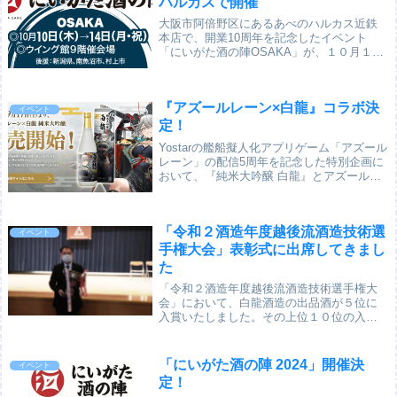
ハルカスで開催
大阪市阿倍野区にあるあべのハルカス近鉄
本店で、開業10周年を記念したイベント
「にいがた酒の陣OSAKA」が、１０月１０
日（木）から開催されます。新潟県内から
３５の酒蔵が登場し、白龍酒造も参加しま
す。また、「にいがたの新米特集」とし
『アズールレーン×白龍』コラボ決
て、南魚沼...
イベント
定！
Yostarの艦船擬人化アプリゲーム「アズール
レーン」の配信5周年を記念した特別企画に
おいて、『純米大吟醸 白龍』とアズールレ
ーンに登場する艦船「白龍」がコラボしま
した！同じ「白龍」の名前繋がりでお話を
いただき、実際に弊社の酒を色々と試飲し...
「令和２酒造年度越後流酒造技術選
イベント
手権大会」表彰式に出席してきまし
た
「令和２酒造年度越後流酒造技術選手権大
会」において、白龍酒造の出品酒が５位に
入賞いたしました。その上位１０位の入賞
者の表彰式が、４月２６日（月）に新潟県
柏崎市において行われ、出席して参りまし
た。越後流の酒造技術を競う大会で、白龍
「にいがた酒の陣 2024」開催決
イベント
酒造の出品酒...
定！