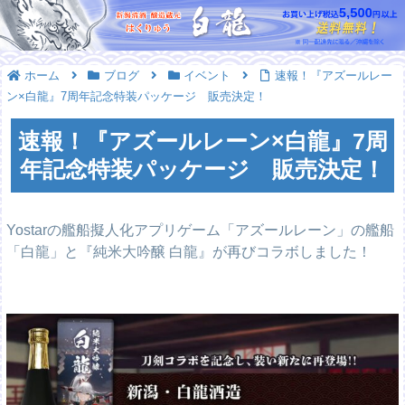
ホーム
ブログ
イベント
速報！『アズールレー
ン×白龍』7周年記念特装パッケージ 販売決定！
速報！『アズールレーン×白龍』7周
年記念特装パッケージ 販売決定！
Yostarの艦船擬人化アプリゲーム「アズールレーン」の艦船
「白龍」と『純米大吟醸 白龍』が再びコラボしました！