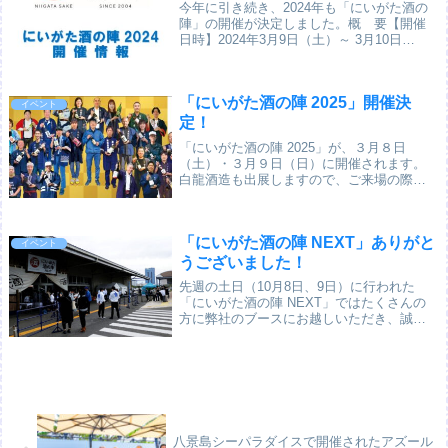
今年に引き続き、2024年も「にいがた酒の
陣」の開催が決定しました。概 要【開催
日時】2024年3月9日（土）～ 3月10日
（日）※ 両日とも人数制限のうえ、１日２
回・３時間の入替え制となります。 １回目
（午前の部） 10:00～13:00...
「にいがた酒の陣 2025」開催決
イベント
定！
「にいがた酒の陣 2025」が、３月８日
（土）・３月９日（日）に開催されます。
白龍酒造も出展しますので、ご来場の際は
ぜひ下越エリア１６番の弊社ブースに遊び
にいらしてください。お待ちしています(^^)
概 要【開催日時】2025年3月8日（土）...
「にいがた酒の陣 NEXT」ありがと
イベント
うございました！
先週の土日（10月8日、9日）に行われた
「にいがた酒の陣 NEXT」ではたくさんの
方に弊社のブースにお越しいただき、誠に
ありがとうございました。一番人気は「白
龍 ワイン酵母仕込み純米大吟醸 生」で、当
日完売いたしました。従来の「にいがた酒
の...
八景島シーパラダイスで開催されたアズール