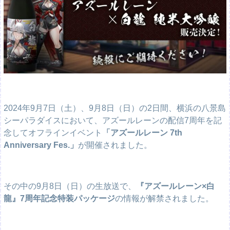
2024年9月7日（土）、9月8日（日）の2日間、横浜の八景島
シーパラダイスにおいて、アズールレーンの配信7周年を記
念してオフラインイベント
「アズールレーン 7th
Anniversary Fes.」
が開催されました。
その中の9月8日（日）の生放送で、
『アズールレーン×白
龍』7周年記念特装パッケージ
の情報が解禁されました。