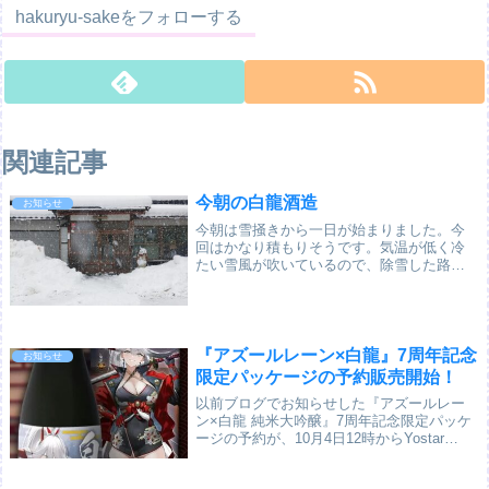
hakuryu-sakeをフォローする
関連記事
今朝の白龍酒造
お知らせ
今朝は雪掻きから一日が始まりました。今
回はかなり積もりそうです。気温が低く冷
たい雪風が吹いているので、除雪した路面
も凍って滑りやすくなっています。"ザ・雪
国"ですね～❄️全国的に寒波が襲来している
ので、皆さまがお住まいの地域でも積雪や
路面の...
『アズールレーン×白龍』7周年記念
お知らせ
限定パッケージの予約販売開始！
以前ブログでお知らせした『アズールレー
ン×白龍 純米大吟醸』7周年記念限定パッケ
ージの予約が、10月4日12時からYostar
Shopにて開始されました。7周年を記念して
艦船白龍をイメージして作られた日本刀