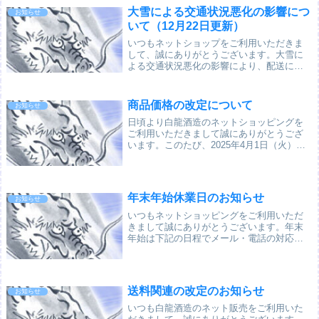
「白龍」を持った新イラストを使用...
大雪による交通状況悪化の影響につ
お知らせ
いて（12月22日更新）
いつもネットショップをご利用いただきま
して、誠にありがとうございます。大雪に
よる交通状況悪化の影響により、配送に大
幅な遅延が発生しております。ご注文品の
お届けまでに時間がかかったり、ご希望の
日時に間に合わない場合がございますが、
商品価格の改定について
お知らせ
何卒ご了承く...
日頃より白龍酒造のネットショッピングを
ご利用いただきまして誠にありがとうござ
います。このたび、2025年4月1日（火）よ
り一部商品の価格を改定させていただきま
す。弊社では諸経費の削減や生産性の向上
など企業努力に努めて参りました。しか
し、それ...
年末年始休業日のお知らせ
お知らせ
いつもネットショッピングをご利用いただ
きまして誠にありがとうございます。年末
年始は下記の日程でメール・電話の対応を
お休みさせていただきます。 2022年12月
29日（木）～2023年1月4日（水） 【年末
年始の商品の発送について】年内最終の...
送料関連の改定のお知らせ
お知らせ
いつも白龍酒造のネット販売をご利用いた